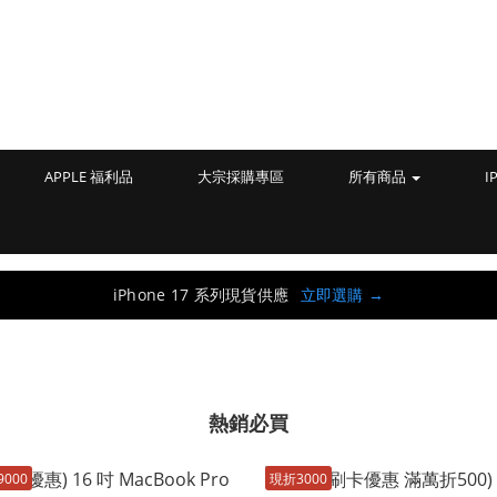
APPLE 福利品
大宗採購專區
所有商品
I
iPhone 17 系列現貨供應
立即選購
→
熱銷必買
000
現折3000