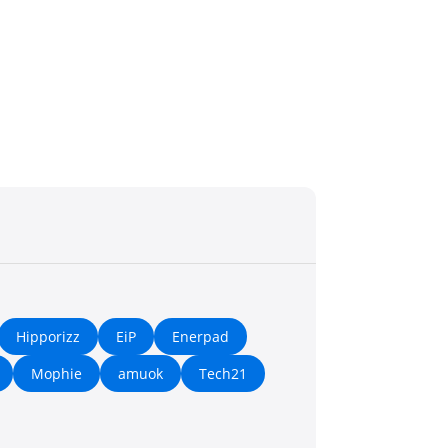
Hipporizz
EiP
Enerpad
Mophie
amuok
Tech21