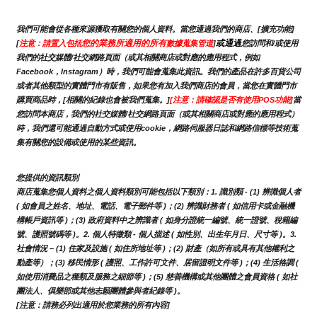
我們可能會從各種來源獲取有關您的個人資料。當您通過我們的商店、[擴充功能]
您的業務所適用的所有
或通過
[
注意：請置入包括
數據蒐集管道
]
您訪問和/或使用
我們的社交媒體/社交網路頁面（或其相關商店或對應的應用程式，例如
Facebook，Instagram）時，我們可能會蒐集此資訊。我們的產品在許多百貨公司
或者其他類型的實體門市有販售，如果您有加入我們商店的會員，當您在實體門市
購買商品時，[相關的紀錄也會被我們蒐集。]
[注意：請確認是否有使用POS功能]
當
您訪問本商店，我們的社交媒體/社交網路頁面（或其相關商店或對應的應用程式）
時，我們還可能通過自動方式或使用cookie，網路伺服器日誌和網路信標等技術蒐
集有關您的設備或使用的某些資訊。
您提供的資訊類別
商店蒐集您個人資料之個人資料類別可能包括以下類別：1. 識別類 - (1) 辨識個人者 
( 如會員之姓名、地址、電話、電子郵件等 )；(2) 辨識財務者 ( 如信用卡或金融機
構帳戶資訊等 )；(3) 政府資料中之辨識者 ( 如身分證統一編號、統一證號、稅籍編
號、護照號碼等 )。2. 個人特徵類 - 個人描述 ( 如性別、出生年月日、尺寸等 )。3.
社會情況 – (1) 住家及設施 ( 如住所地址等 )；(2) 財產（如所有或具有其他權利之
動產等）；(3) 移民情形 ( 護照、工作許可文件、居留證明文件等 )；(4) 生活格調 ( 
如使用消費品之種類及服務之細節等 )；(5) 慈善機構或其他團體之會員資格 ( 如社
團法人、俱樂部或其他志願團體參與者紀錄等 )。
[注意：請務必列出適用於您業務的所有內容]