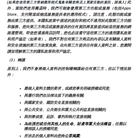
 此
[如果您使用第三方营銷應用程式蒐集有關您商店上買家活動的資訊，請插入]
外，當我們使用
商店
時
，
我們可能會
使用
第三方功能或服務（包括Apps 
Store、支付閘道或物流服務提供者的應用程式）。請注意，此類功能或服
務由第三方提供。本隱私政策中描述的規則和程式不適用於此類第三方功能
和服務。您向第三方商店或服務提供的任何資訊將直接提供給這些服務的網
路運營商。即使您通過商店訪問，您也必須遵守這些第三方的適用隱私政策
和用戶協定（如果有）。我們不對任何第三方商店的內容以及有關個人資料
和安全措施的第三方政策負責。在向第三方提供任何個人資料之前，您應閱
讀並理解第三方的隱私政策和用戶協定。
（3） 轉讓
原則上，我們不會將個人資料的控制權轉讓給任何第三方，但以下情況除
外：
應個人資料主體的要求，或經您事先明確授權或同意;
與履行我們在法律法規下的義務有關;
與國家安全、國防安全直接相關的;
與公共安全、公共衛生和重大公共利益直接相關的;
與刑事偵查、起訴、審判和執行直接相關;
為維護您
或任何其他人的生命、財產等重大合法權益
，但難以
獲得該人的授權同意;
所涉及的個人資料由您
向公眾揭露
;