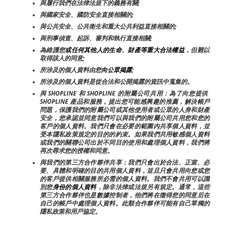
與履行我們在法律法規下的義務有關;
與國家安全、國防安全直接相關的;
與公共安全、公共衛生和重大公共利益直接相關的;
與刑事偵查、起訴、審判和執行直接相關;
為維護您
或任何其他人的生命、財產等重大合法權益
，但難以
取得該人的同意;
所涉及的個人資料由您
向公眾揭露
;
所涉及的個人資料是從合法和公開揭露的資訊中蒐集的。
與 SHOPLINE 和 SHOPLINE 的附屬公司共用：為了向您提供 
SHOPLINE 產品和服務，提出您可能感興趣的推薦，解決帳戶
問題，保護我們的附屬公司或其他使用者或公眾的人身和財產
安全，您承認並同意我們可以與我們的附屬公司共用您和您的
客戶的個人資料。我們只會在必要的範圍內共享個人資料，並
受本隱私政策規定的目的的約束。如果我們共用敏感個人資料
或我們的關聯公司出於不同目的使用和處理個人資料，我們將
再次尋求您的授權和同意。
與我們的第三方合作夥伴共享：我們只會出於合法、正當、必
要、具體和明確的目的共用個人資料，並且只會共用向您或您
的客戶提供相關服務所必需的個人資料。我們不會共用可以識
別您
身份的個人資料
，除非法律或法規另有規定。通常，這些
第三方合作夥伴也是數據控制者，他們將在徵得您的同意后在
自己的帳戶中處理個人資料。此類合作夥伴可能有自己單獨的
隱私政策和用戶協定。