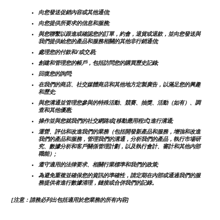
向您發送促銷內容或其他通信;
向您提供所要求的信息和服務;
與您聯繫以跟進或確認您的訂單，約會，退貨或退款，並向您發送與
我們提供給您的產品和服務相關的其他非行銷通信;
處理您的付款和/或交易;
創建和管理您的帳戶，包括訪問您的購買歷史記錄;
回復您的詢問;
在我們的商店、社交媒體商店和其他地方定製廣告，以滿足您的興趣
和歷史;
與您溝通並管理您參與的特殊活動、競賽、抽獎、活動（如有）、調
查和其他優惠;
操作並與您就我們的社交網路或[移動應用程式]進行溝通;
運營、評估和改進我們的業務（包括開發新產品和服務，增強和改進
我們的產品和服務，管理我們的溝通，分析我們的產品，執行市場研
究、數據分析和客戶關係管理計劃，以及執行會計、審計和其他內部
職能）;
遵守適用的法律要求、相關行業標準和我們的政策;
為避免重複並確保您的資訊的準確性，請定期在內部或通過我們的服
務提供者進行數據清理，鏈接或合併我們的記錄。
[注意：請務必列出包括適用於您業務的所有內容]