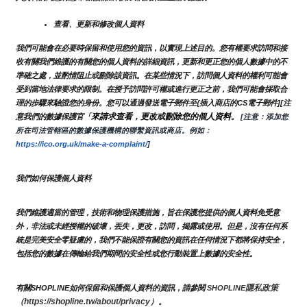
查看、更新和修改個人資料
我們可能會在必要時保留和使用您的資訊，以實現上述目的。您有權要求訪問和接
收有關我們維護的有關您的個人資料的詳細資訊，更新和更正您的個人數據中的不
準確之處，並酌情阻止或刪除該資訊。在某些情況下，訪問個人資料的權利可能會
受到當地法律要求的限制。在授予訪問許可權或進行更正之前，我們可能會採取合
理的步驟來驗證您的身份。您可以通過發送電子郵件至{插入商店的CS電子郵件][注
來請求查看，更改或刪除您的個人資料
意我們的數據保護官「
。
 [注意：添加您
所在司法管轄區的數據保護機構的聯繫資訊或商店。例如：
https://ico.org.uk/make-a-complaint/
]
我們如何保護個人資料
我們維護適當的管理，技術和物理保護措施，旨在保護您提供的個人資料免受意
外，非法或未經授權的破壞，丟失，更改，訪問，揭露或使用。但是，沒有任何系
統是完美安全零疑慮的，我們不能保證有關您的資訊在任何情況下都將保持安全，
包括您的數據在傳輸給我們期間的安全性或您行動裝置上數據的安全性。
隱私政策 
有關SHOPLINE如何保留和保護個人資料的資訊，請參閱 
SHOPLINE
（https://shopline.tw/about/privacy）。 