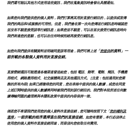
我們還可能以其他方式使用這些資訊，我們在蒐集資訊時會發出具體通知。
如果您向我們提供您的個人資料，我們打算將其用於直接行銷目的，以提供或宣傳
我們的商品和/或服務的可用性。但是，我們會在第一次向您傳送行銷訊息時確認您
並沒有不願意接受該等行銷訊息；如果您並不願意，可以在首次接受行銷訊息時向
我們表達您的意願，也可以在任何時候拒絕再接受行銷訊息。
「
的資料」一
如您向我們提供有關資料並明確同意該等用途，我們可將上述
您提供
節所載的各類個人資料用於直接促銷。
直接營銷通訊可能透過各種渠道發送給您，包括 電話、郵寄、電郵、簡訊、手機應
用程式、網路應用程式、社交媒體商店及其他通訊方式。 [注意：包括適用於您業
務的所有內容] 如果已經徵得您的同意，您在表格中提供的個人數據，或您在同意
上述訂閱時提供的個人數據將同時被我們用於該行銷目的。我們對本段所述任何數
據傳輸問題的處理將與本隱私政策中提供的內容保持一致。
倘若您不希望我們使用您的個人資料作直接促銷，您可隨時按照下文「
您的權利及
」一節所載的程序選擇退出我們的直接促銷
選擇
。如您有需要，本行必須停止
使用您的個人資料作直接促銷用途，而毋須向您收取任何費用。