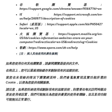
谷歌瀏覽器：
https://support.google.com/chrome/answer/95647?hl=en
IE：https://support.microsoft.com/en-
us/help/260971/description-of-cookies
Safari（桌面版）：https://support.apple.com/kb/PH5042?
locale=en_US
火狐瀏覽器：https://support.mozilla.org/en-
US/kb/cookies-information-websites-store-on-your-
computer?redirectlocale=en-US&redirectslug=Cookies
歌劇：https://www.opera.com/zh-cn/help
[注： 插入其他使用的廣告服務]
如果您使用任何其他瀏覽器，請參閱瀏覽器提供的文件。
在商店上，您可以通過清除緩存來刪除現有的追蹤技術。
當您在未登錄的情況下瀏覽網頁時，我們會蒐集實現流覽功能所需的
Cookie，以便為您提供相關服務。
請注意，如果您拒絕使用或刪除現有的追蹤技術，則需要在每次訪問時親自
更改使用者設置，我們可能無法為您提供優質的使用者體驗，並且某些功能
可能無法正常運行。