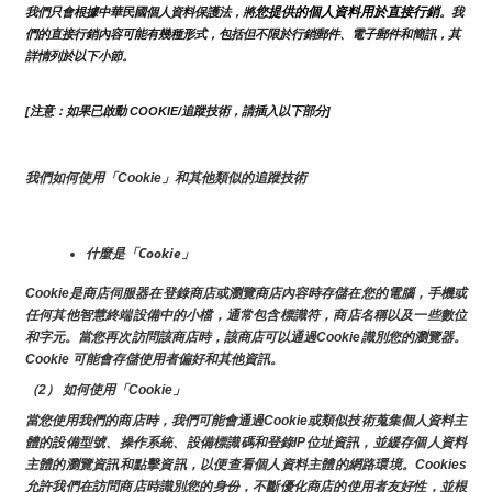
您提供的個人資料用於直接行銷
我們只會根據中華民國個人資料保護法，將
。我
們的直接行銷內容可能有幾種形式，包括但不限於行銷郵件、電子郵件和簡訊，其
詳情列於以下小節。
[注意：如果已啟動 COOKIE/追蹤技術，請插入以下部分]
我們如何使用「Cookie」和其他類似的追蹤技術
什麼是「Cookie」
Cookie是商店伺服器在登錄商店或瀏覽商店內容時存儲在您的電腦，手機或
任何其他智慧終端設備中的小檔，通常包含標識符，商店名稱以及一些數位
和字元。當您再次訪問該商店時，該商店可以通過Cookie識別您的瀏覽器。
Cookie 可能會存儲使用者偏好和其他資訊。
（2） 如何使用「Cookie」
當您使用我們的商店時，我們可能會通過Cookie或類似技術蒐集個人資料主
體的設備型號、操作系統、設備標識碼和登錄IP位址資訊，並緩存個人資料
主體的瀏覽資訊和點擊資訊，以便查看個人資料主體的網路環境。Cookies
允許我們在訪問商店時識別您的身份，不斷優化商店的使用者友好性，並根