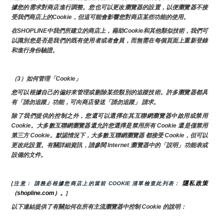
據您的需求對商店進行調整。您也可以更改瀏覽器的設置，以便瀏覽器不接
受我們商店上的Cookie，但這可能會影響您對商店某些功能的使用。
在SHOPLINE中我們所建立的商店上，藉助Cookie和其他類似技術，我們可
以識別您是否是我們的既有使用者或者會員，而無需在每個頁面上重新登錄
和進行身份驗證。
（3）如何管理「Cookie」
您可以根據自己的偏好來管理或刪除某些類別的追蹤技術。許多瀏覽器都具
有「請勿追蹤」功能，可向商店發送「請勿追蹤」 請求。
除了我們提供的控制之外，您還可以選擇在其互聯網瀏覽器中啟用或禁用
Cookie。大多數互聯網瀏覽器還允許您選擇是禁用所有 Cookie 還是僅禁用
第三方 Cookie。默認情況下，大多數互聯網瀏覽器 都接受 Cookie，但可以
更改此設置。有關詳細資訊，請參閱 Internet 瀏覽器中的「説明」功能表或
設備的文件。
隱私政策
[注意： 請務必根據您商店上的當前 COOKIE 清單檢查此列表： 
（shopline.com）。
]
以下連結提供了有關如何在所有主流瀏覽器中控制 Cookie 的說明：