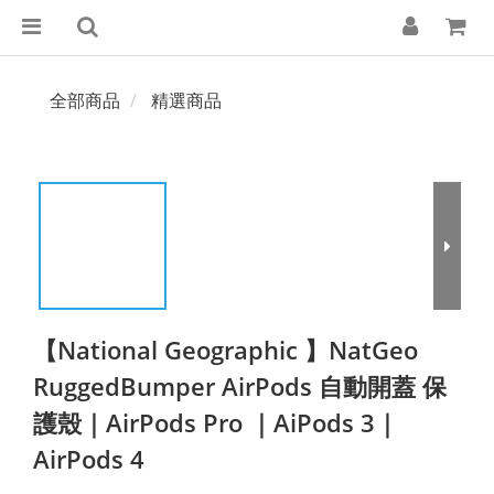
全部商品
精選商品
【National Geographic 】NatGeo
RuggedBumper AirPods 自動開蓋 保
護殼｜AirPods Pro ｜AiPods 3｜
AirPods 4