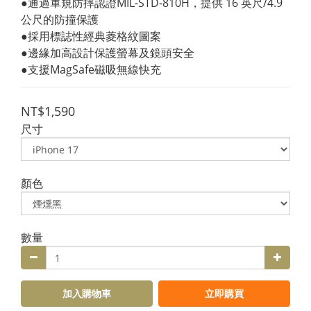
●通過軍規防摔認證MIL-STD-810H，提供 16 英尺/4.9 
公尺的防撞保護
●採用標誌性經典菱格紋圖案
●邊緣加高設計保護螢幕及鏡頭安全
●支援MagSafe磁吸無線快充
NT$1,590
尺寸
顏色
數量
加入購物車
立即購買