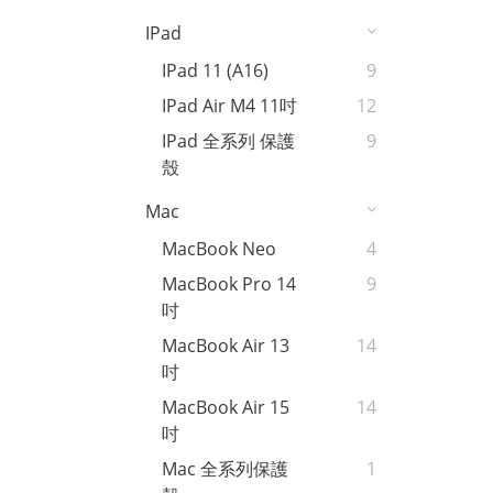
IPad
IPad 11 (A16)
9
IPad Air M4 11吋
12
IPad 全系列 保護
9
殼
Mac
MacBook Neo
4
MacBook Pro 14
9
吋
MacBook Air 13
14
吋
MacBook Air 15
14
吋
Mac 全系列保護
1