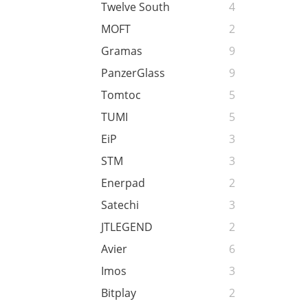
Twelve South
4
MOFT
2
Gramas
9
PanzerGlass
9
Tomtoc
5
TUMI
5
EiP
3
STM
3
Enerpad
2
Satechi
3
JTLEGEND
2
Avier
6
Imos
3
Bitplay
2