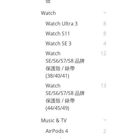
殼
Watch
Watch Ultra 3
8
Watch S11
8
Watch SE 3
4
Watch
12
SE/S6/S7/S8 品牌
保護殼 / 錶帶
(38/40/41)
Watch
13
SE/S6/S7/S8 品牌
保護殼 / 錶帶
(44/45/49)
Music & TV
AirPods 4
2